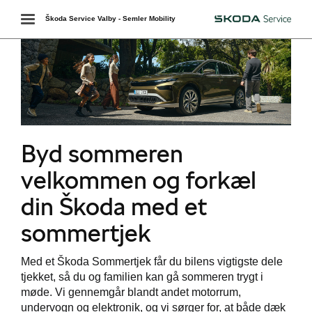
Toggle
Škoda Service Valby - Semler Mobility
Škoda
navigation
Byd sommeren
velkommen og forkæl
din Škoda med et
sommertjek
Med et Škoda Sommertjek får du bilens vigtigste dele
tjekket, så du og familien kan gå sommeren trygt i
møde. Vi gennemgår blandt andet motorrum,
undervogn og elektronik, og vi sørger for, at både dæk