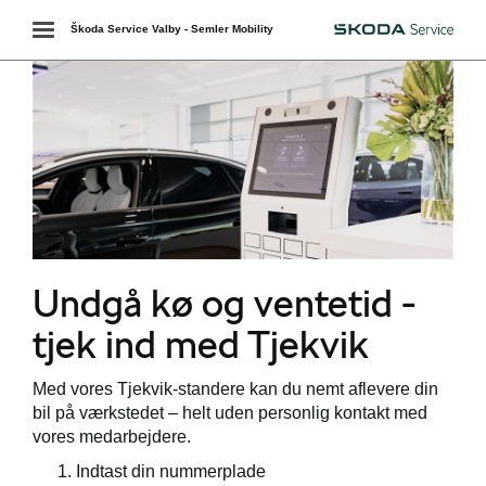
Toggle
Škoda Service Valby - Semler Mobility
Škoda
navigation
værkstedet
Undgå kø og ventetid -
services
tjek ind med Tjekvik
de
Med vores Tjekvik-standere kan du nemt aflevere din
e 5+
bil på værkstedet – helt uden personlig kontakt med
vores medarbejdere.
elbiler
Indtast din nummerplade