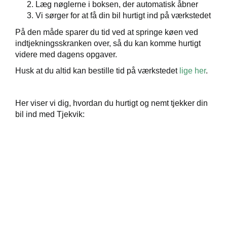
ementer
Læg nøglerne i boksen, der automatisk åbner
Vi sørger for at få din bil hurtigt ind på værkstedet
ct
På den måde sparer du tid ved at springe køen ved
indtjekningsskranken over, så du kan komme hurtigt
de
videre med dagens opgaver.
Husk at du altid kan bestille tid på værkstedet
lige her
.
Her viser vi dig, hvordan du hurtigt og nemt tjekker din
bil ind med Tjekvik:
ugtbilsattest
t
jem