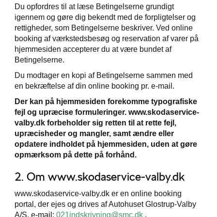
Du opfordres til at læse Betingelserne grundigt
igennem og gøre dig bekendt med de forpligtelser og
rettigheder, som Betingelserne beskriver. Ved online
booking af værkstedsbesøg og reservation af varer på
ge
hjemmesiden accepterer du at være bundet af
Betingelserne.
Du modtager en kopi af Betingelserne sammen med
en bekræftelse af din online booking pr. e-mail.
Der kan på hjemmesiden forekomme typografiske
fejl og upræcise formuleringer. www.skodaservice-
valby.dk forbeholder sig retten til at rette fejl,
upræcisheder og mangler, samt ændre eller
opdatere indholdet på hjemmesiden, uden at gøre
opmærksom på dette på forhånd.
2. Om www.skodaservice-valby.dk
www.skodaservice-valby.dk er en online booking
portal, der ejes og drives af Autohuset Glostrup-Valby
A/S, e-mail:
021indskrivning@smc.dk
.