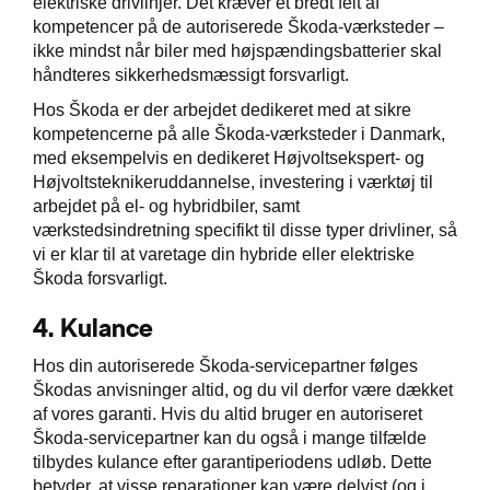
elektriske drivlinjer. Det kræver et bredt felt af
kompetencer på de autoriserede Škoda-værksteder –
ikke mindst når biler med højspændingsbatterier skal
håndteres sikkerhedsmæssigt forsvarligt.
Hos Škoda er der arbejdet dedikeret med at sikre
kompetencerne på alle Škoda-værksteder i Danmark,
med eksempelvis en dedikeret Højvoltsekspert- og
Højvoltsteknikeruddannelse, investering i værktøj til
arbejdet på el- og hybridbiler, samt
værkstedsindretning specifikt til disse typer drivliner, så
vi er klar til at varetage din hybride eller elektriske
Škoda forsvarligt.
4.
Kulance
Hos din autoriserede Škoda-servicepartner følges
Škodas anvisninger altid, og du vil derfor være dækket
af vores garanti. Hvis du altid bruger en autoriseret
Škoda-servicepartner kan du også i mange tilfælde
tilbydes kulance efter garantiperiodens udløb. Dette
betyder, at visse reparationer kan være delvist (og i