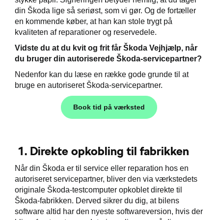
ementer
din Škoda lige så seriøst, som vi gør. Og de fortæller
en kommende køber, at han kan stole trygt på
ct
kvaliteten af reparationer og reservedele.
de
Vidste du at du kvit og frit får Škoda Vejhjælp, når
du bruger din autoriserede Škoda-servicepartner?
Nedenfor kan du læse en række gode grunde til at
bruge en autoriseret Škoda-servicepartner.
Book tid på værksted
ugtbilsattest
t
1. Direkte opkobling til fabrikken
jem
Når din Škoda er til service eller reparation hos en
autoriseret servicepartner, bliver den via værkstedets
originale Škoda-testcomputer opkoblet direkte til
Škoda-fabrikken. Derved sikrer du dig, at bilens
software altid har den nyeste softwareversion, hvis der