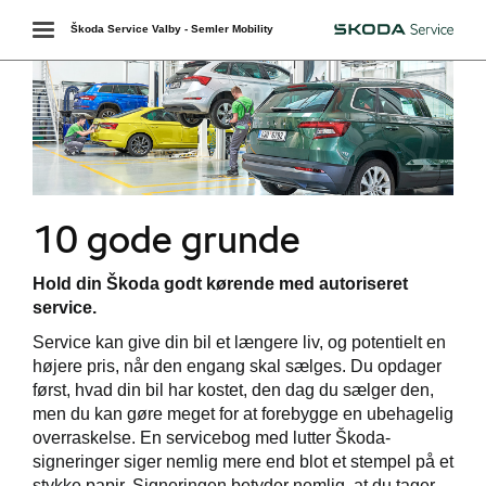
Toggle
Škoda Service Valby - Semler Mobility
Škoda
navigation
10 gode grunde
værkstedet
Hold din Škoda godt kørende med autoriseret
services
service.
Service kan give din bil et længere liv, og potentielt en
de
højere pris, når den engang skal sælges. Du opdager
først, hvad din bil har kostet, den dag du sælger den,
e 5+
men du kan gøre meget for at forebygge en ubehagelig
overraskelse. En servicebog med lutter Škoda-
elbiler
signeringer siger nemlig mere end blot et stempel på et
stykke papir. Signeringen betyder nemlig, at du tager