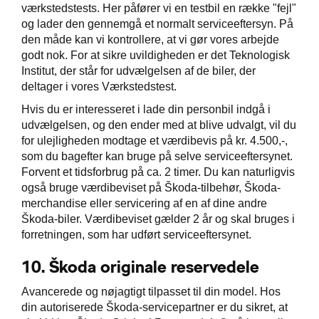
værkstedstests. Her påfører vi en testbil en række "fejl"
og lader den gennemgå et normalt serviceeftersyn. På
den måde kan vi kontrollere, at vi gør vores arbejde
godt nok. For at sikre uvildigheden er det Teknologisk
Institut, der står for udvælgelsen af de biler, der
deltager i vores Værkstedstest.
Hvis du er interesseret i lade din personbil indgå i
udvælgelsen, og den ender med at blive udvalgt, vil du
for ulejligheden modtage et værdibevis på kr. 4.500,-,
som du bagefter kan bruge på selve serviceeftersynet.
Forvent et tidsforbrug på ca. 2 timer. Du kan naturligvis
også bruge værdibeviset på Škoda-tilbehør, Škoda-
merchandise eller servicering af en af dine andre
Škoda-biler. Værdibeviset gælder 2 år og skal bruges i
forretningen, som har udført serviceeftersynet.
10.
Škoda originale reservedele
Avancerede og nøjagtigt tilpasset til din model. Hos
din autoriserede Škoda-servicepartner er du sikret, at