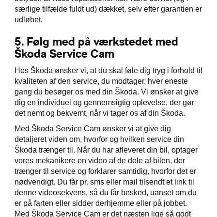
særlige tilfælde fuldt ud) dækket, selv efter garantien er
udløbet.
5.
Følg med på værkstedet med
Škoda Service Cam
Hos Škoda ønsker vi, at du skal føle dig tryg i forhold til
kvaliteten af den service, du modtager, hver eneste
gang du besøger os med din Škoda. Vi ønsker at give
dig en individuel og gennemsigtig oplevelse, der gør
det nemt og bekvemt, når vi tager os af din Škoda.
Med Škoda Service Cam ønsker vi at give dig
detaljeret viden om, hvorfor og hvilken service din
Škoda trænger til. Når du har afleveret din bil, optager
vores mekanikere en video af de dele af bilen, der
trænger til service og forklarer samtidig, hvorfor det er
nødvendigt. Du får pr. sms eller mail tilsendt et link til
denne videosekvens, så du får besked, uanset om du
er på farten eller sidder derhjemme eller på jobbet.
Med Škoda Service Cam er det næsten lige så godt