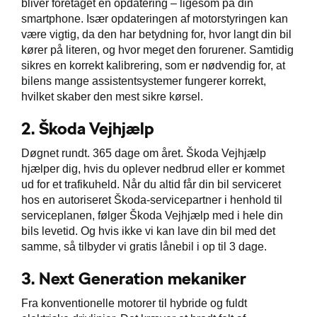
bliver foretaget en opdatering – ligesom på din
smartphone. Især opdateringen af motorstyringen kan
være vigtig, da den har betydning for, hvor langt din bil
kører på literen, og hvor meget den forurener. Samtidig
sikres en korrekt kalibrering, som er nødvendig for, at
bilens mange assistentsystemer fungerer korrekt,
hvilket skaber den mest sikre kørsel.
2.
Škoda Vejhjælp
Døgnet rundt. 365 dage om året. Škoda Vejhjælp
hjælper dig, hvis du oplever nedbrud eller er kommet
ud for et trafikuheld. Når du altid får din bil serviceret
hos en autoriseret Škoda-servicepartner i henhold til
serviceplanen, følger Škoda Vejhjælp med i hele din
bils levetid. Og hvis ikke vi kan lave din bil med det
samme, så tilbyder vi gratis lånebil i op til 3 dage.
3.
Next Generation mekaniker
Fra konventionelle motorer til hybride og fuldt