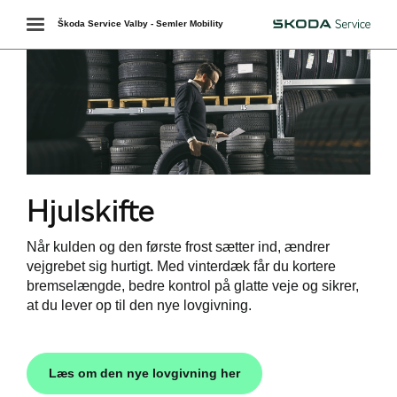
Toggle
Škoda Service Valby - Semler Mobility
Škoda
navigation
Hjulskifte
værkstedet
Når kulden og den første frost sætter ind, ændrer
services
vejgrebet sig hurtigt. Med vinterdæk får du kortere
bremselængde, bedre kontrol på glatte veje og sikrer,
de
at du lever op til den nye lovgivning.
e 5+
elbiler
Læs om den nye lovgivning her