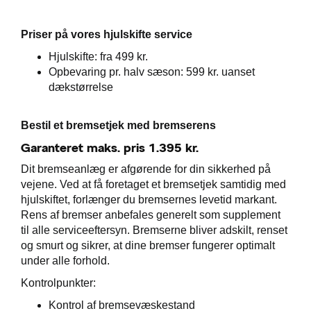
ementer
Priser på vores hjulskifte service
ct
Hjulskifte: fra 499 kr.
de
Opbevaring pr. halv sæson: 599 kr. uanset
dækstørrelse
Bestil et bremsetjek med bremserens
Garanteret maks. pris 1.395 kr.
ugtbilsattest
Dit bremseanlæg er afgørende for din sikkerhed på
vejene. Ved at få foretaget et bremsetjek samtidig med
t
hjulskiftet, forlænger du bremsernes levetid markant.
Rens af bremser anbefales generelt som supplement
jem
til alle serviceeftersyn. Bremserne bliver adskilt, renset
og smurt og sikrer, at dine bremser fungerer optimalt
under alle forhold.
Kontrolpunkter:
Kontrol af bremsevæskestand